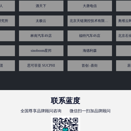
人
酒天下
大唐电信
研究所
太极云
北京天链测控技术有限公司
林肯汽车4S店
福特汽车4S店
sinoboom星邦
海德利森
团
思可菲亚 SUCPHI
首创 -喜街
居
联系蓝度
全国尊享品牌顾问咨询 微信扫一扫加品牌顾问