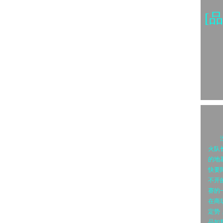
[
没有
火队
的地
快要
不开
赛的
在商
定势
品如