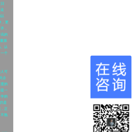
过日
您走
他以
来，更
不齐，
资讯的
权重第
鸣、认
，一个
些人可
此企
深度的
却是一
科学的
仍是
识，正
，不熟