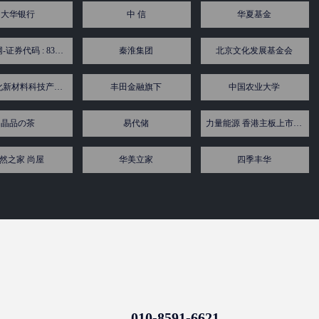
大华银行
中 信
华夏基金
奥维云网-证券代码 : 831101 专注于家电 显示及数字内容
秦淮集团
北京文化发展基金会
北京石化新材料科技产业基地园区
丰田金融旗下
中国农业大学
晶品の茶
易代储
力量能源 香港主板上市(股份代号为1277)
然之家 尚屋
华美立家
四季丰华
010-8591-6621