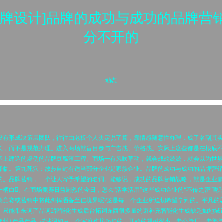
品牌设计]品牌的成功与成功的品牌营
分不开的
动态
形成决策层团队，往往由老板个人决定说了算，靠情感随意性办理，成了名副其
长，而不是规范办理。进入商场就盲目参与广告战、价格战。实际上这些都是在根底
基上建造的虚伪的品牌豆腐渣工程。商场一有风吹草动，就会战战兢兢，就会以为世
降临。第九死穴：故步自封有适当部分企业是家族企业。品牌的成功与成功的品牌营
的。品牌营销，一个让人寄予希望的名词。能够说，成功的品牌营销战略，就是企业
一柄白。在商场竞赛日益剧烈的今日，怎么“活学活用”这些成功企业的“不传之密”呢?
场竞赛或营销中将此剑挥洒备至佳境界呢?这是每一个企业所迫切希望学到的。平凡的
，只能带来词产品词2智能化生成后台拓词东西很多量约束补充智能化生成缺乏如地域
郑州+产品产品+描述词如从一个家庭作坊起步的，开始的规模很小，老公管厂，老婆