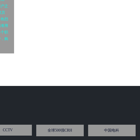
用户之
代言
会热烈
精准用
每个职
户，购
CCTV
全球500强CRH
中国电科