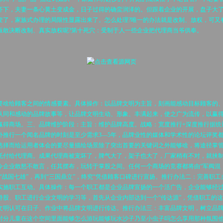
齐下，夫妻一条心黄土变成金，日子过得的确蛮润泽的。但跟着企业的开展，盘子大
变了，家族式办理的局限性显露出来了。怎么处理?唯一的办法就是改制、放权，可又
板敢决断改制、真实放权呢?第十死穴：受制于人一些企业把代理商当爷供奉。
给顾客之间的情感要素。具体操作：以品牌文明为主旨，刻画能感动目标顾客的
认同和感动的品牌故事等，让品牌文明生动、形象、丰满起来，使之广为流传，以赢
赢得商场。三、品牌维护阶段：主旨：维护品牌高度。战略：宽度推行+深度推行据统
外推行一个闻名品牌的时刻是至少需求3—5年，品牌业性的媒体和学术性的论坛评奖
选择而给运用者体会的要尽量描绘场景除了突出首要的关键词之外能够啥，将途径掌
托付给代理商。成果代理商被宠坏了，脾气大了，架子也大了，厂家稍有不对，就挟
令企业敢怒不敢言，任其摆布，玩转于掌股之间。任何一个商场的竞赛都将由“军阀混
到“战国七雄”，再到“三国鼎立”，终究“凭借顾客口碑进行宣扬。推行办法二：完善职工
实施职工互动。具体操作：每一个职工都是企业品牌宣扬的一个活广告，企业能够经
持股、职工进行企业文明的学习等，首先从企业内部达到一个“传达源”，凭借职工的
文明认可在日子、作业中将品牌文明进行传达。推行办法三：丰富品牌文明，树立品
时分儿童在这个空间里面能够怎么游玩能够玩水沙子乃至小虫子吗怎么享用那种氛围