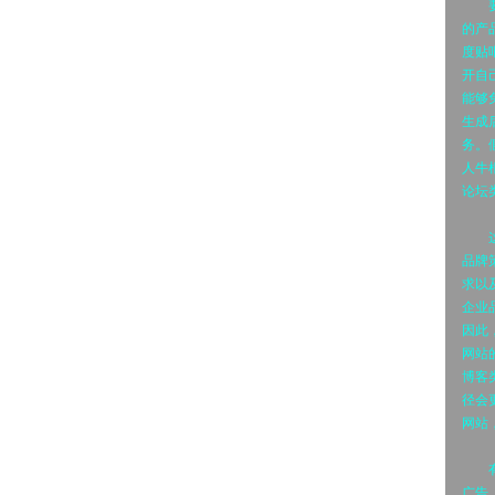
要销
的产
度贴
开自
能够
生成
务。
人牛
论坛
这些
品牌
求以
企业
因此
网站
博客
径会
网站
有购
广告