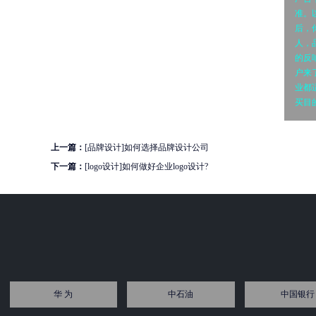
准。
后，
人，
的反
户来
业都
买目
上一篇：
[品牌设计]如何选择品牌设计公司
下一篇：
[logo设计]如何做好企业logo设计?
华 为
中石油
中国银行