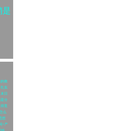
销是
实的救
不扎实
界末日
销是分
赢得竞
怎么
思想
词+产
管钱，