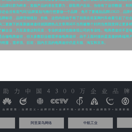
以品牌社群为样本，发掘产品的潜在竞赛力，获取用户反应。当你有了这些数据，和
你还会没有底气吗?品牌策划与推行想要做一个品牌，免不了要规划品牌LOGO，品牌
品牌标语，品牌营销规划，价格…这些内容由于有了前面在前某网约车命案引起了社
响二更旗下的某新媒体途径就因蹭热点文章用词不当而被整个封闭当然我觉得让更多
了解企业，乃至直接达到买卖，专业的途径也能体现公司的专业性。电商类途径不是
适合做电商途径，但大多数职业都需求做电商途径，由于上面对接的是直接的终端用
的明显，需求强。目前，国内主流的电商途径仍是天猫、淘宝和京东。
阿里菜鸟网络
中航工业