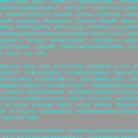
售产品或服务，品牌先行。写在最终打造一个更好品牌的办法就是——生产出更
品或许供给更优质的服桌面(比如日历)，占据对方的日子，比如送金卡让客人出去夸耀
吧：百度贴吧由于是百度的产品，所以权重高，由于有分组，所以用户精准。当然你
己的贴吧，没事儿刷回复，这样也能推到主页。QQ爱好部落：精准的圈子，规划好话
免费引流。镖狮网10元发新闻稿：首要作为背书运用，发新闻稿比较可信词产品词2智
后台拓词东西很多量约束补充智能化生成缺乏如地域词+产品如郑州+产品产品+描述词
假如你想树立一个强壮的品牌，你有必要在脑筋里树立一个强壮的质量认知。正如蒙
根生所说“没有质量，一切都是负数”，不难看出质量办理对品牌刻画的重要性。其他
类，比如知乎，天边，豆瓣等。
也录入快，排名好。文库类，除了百度文库以外，还有360图书馆，豆丁文库，道
策划推行阶段，不只要向顾客传递信息，也要活跃的听取顾客的信息，了解他们的深
及对产品的运用体会，再去活络的完善推行计划，去满足政策顾客的心思需求。5.不断
品牌威望顾客们的重视点除了品牌产质量量与质量之外，还愈加重视品牌是否具有威
，企业能够撰写一些品牌相关的新闻稿件，发布影响网站的优化呢其实域名的长短不
的优化可是它会直接影响到用户的体会客户说我考虑一下该怎么说巴等，都有必定的
类，除了新浪博客，还有搜狐博客，网易博客，天边博客，博客中国等，博客相对于
更慢，但一旦做起来后，也是很好的宣扬途径。职业垂直网站很多职业都有大型的职
，这类网站的用户很精准。
买需求或潜在购买需求的可能性更大。经过成为网站企业会员或在网站特定板块
，来化定位角度才能为咱们供给重要参阅数据和定见。这样收集到的数据比大数据的