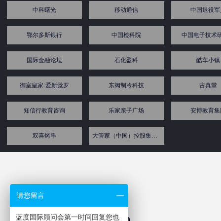
中科曙光
移动通信
中国退役军
鄂尔多斯银行
中国检科院
中国电子技术
国际金融论坛
石化盈科
酷车⼩镇
御室皇家-爱新觉罗
东阀制冷科技
古真堂
知信行教育咨询
乐家亲子广场
安博教育集
双喜烤串
大管家（中国）控股集团有限公司
请您留言
蓝度国际顾问会第一时间回复您也
151-1007-1760