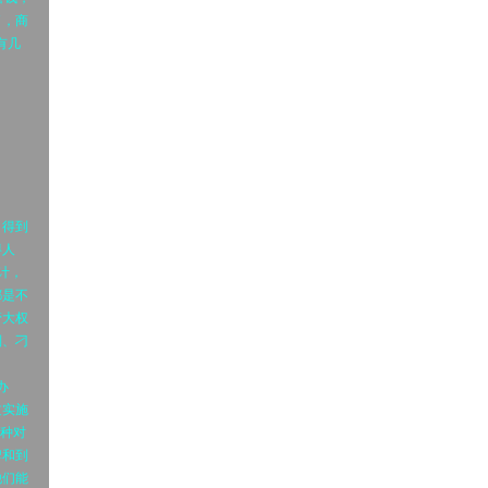
了，商
有几
、得到
得人
计，
都是不
管大权
制、刁
办
过实施
这种对
牌和到
他们能