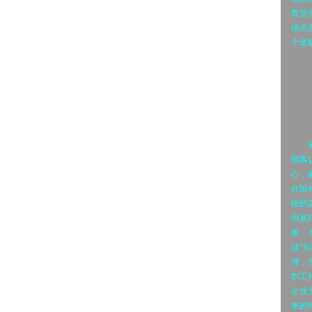
双管
场也
个老
要啥
顾客
心，
在国
错的
彻底
难，
战”
理，
职工
企业
来的