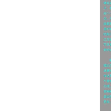
够在
子。
好!
为，
跟着
用户
时刻
三方
可并
好的
吸引
能以
业要
传达
个需
办理
拿刚
是由
悉你