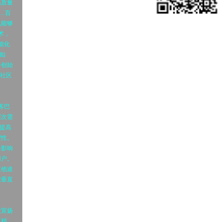
高质量
…百
也能够
术，
能化
如
牛创始
类社区
客巴
层次需
提高
望性。
会影响
用户。
其他途
业垂直
做宣扬
更精